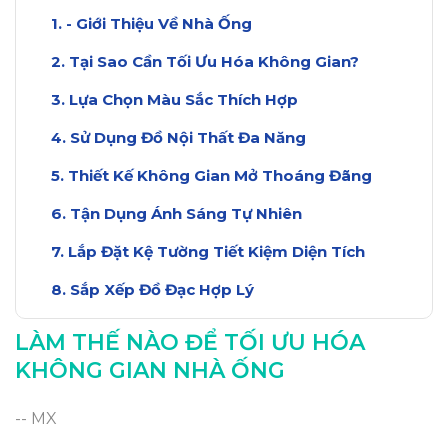
- Giới Thiệu Về Nhà Ống
Tại Sao Cần Tối Ưu Hóa Không Gian?
Lựa Chọn Màu Sắc Thích Hợp
Sử Dụng Đồ Nội Thất Đa Năng
Thiết Kế Không Gian Mở Thoáng Đãng
Tận Dụng Ánh Sáng Tự Nhiên
Lắp Đặt Kệ Tường Tiết Kiệm Diện Tích
Sắp Xếp Đồ Đạc Hợp Lý
Những Lưu Ý Khi Tối Ưu Hóa
LÀM THẾ NÀO ĐỂ TỐI ƯU HÓA
Kết Luận Về Tối Ưu Hóa Nhà Ống
KHÔNG GIAN NHÀ ỐNG
-- MX