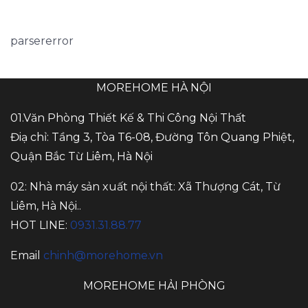
parsererror
MOREHOME HÀ NỘI
01.Văn Phòng Thiết Kế & Thi Công Nội Thất
Điạ chỉ: Tầng 3, Tòa T6-08, Đường Tôn Quang Phiệt,
Quận Bắc Từ Liêm, Hà Nội
02: Nhà máy sản xuất nội thất: Xã Thượng Cát, Từ
Liêm, Hà Nội..
HOT LINE:
0931.31.88.77
Email
chinh@morehome.vn
MOREHOME HẢI PHÒNG