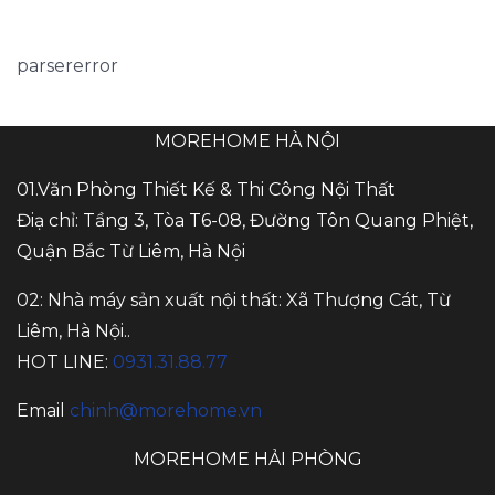
parsererror
MOREHOME HÀ NỘI
01.Văn Phòng Thiết Kế & Thi Công Nội Thất
Điạ chỉ: Tầng 3, Tòa T6-08, Đường Tôn Quang Phiệt,
Quận Bắc Từ Liêm, Hà Nội
02: Nhà máy sản xuất nội thất: Xã Thượng Cát, Từ
Liêm, Hà Nội..
HOT LINE:
0931.31.88.77
Email
chinh@morehome.vn
MOREHOME HẢI PHÒNG