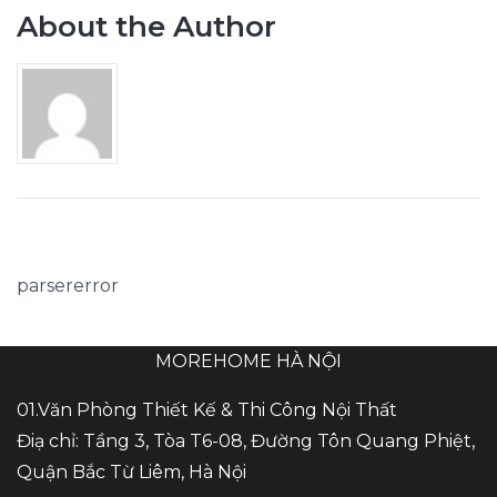
About the Author
parsererror
MOREHOME HÀ NỘI
01.Văn Phòng Thiết Kế & Thi Công Nội Thất
Điạ chỉ: Tầng 3, Tòa T6-08, Đường Tôn Quang Phiệt,
Quận Bắc Từ Liêm, Hà Nội