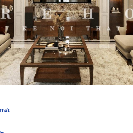
 Thất
n
ơn