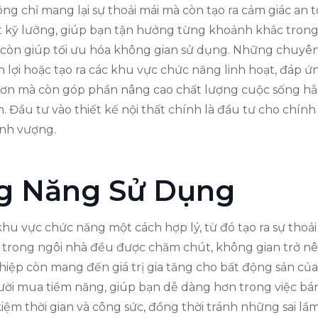
g chỉ mang lại sự thoải mái mà còn tạo ra cảm giác an toà
kỹ lưỡng, giúp bạn tận hưởng từng khoảnh khắc trong
p còn giúp tối ưu hóa không gian sử dụng. Những chuyên 
 lợi hoặc tạo ra các khu vực chức năng linh hoạt, đáp ứ
 hơn mà còn góp phần nâng cao chất lượng cuộc sống hằ
 Đầu tư vào thiết kế nội thất chính là đầu tư cho chính 
ịnh vượng.
g Năng Sử Dụng
hu vực chức năng một cách hợp lý, từ đó tạo ra sự thoải 
 trong ngôi nhà đều được chăm chút, không gian trở nên
hiệp còn mang đến giá trị gia tăng cho bất động sản củ
ười mua tiềm năng, giúp bạn dễ dàng hơn trong việc bán
 kiệm thời gian và công sức, đồng thời tránh những sai lầ