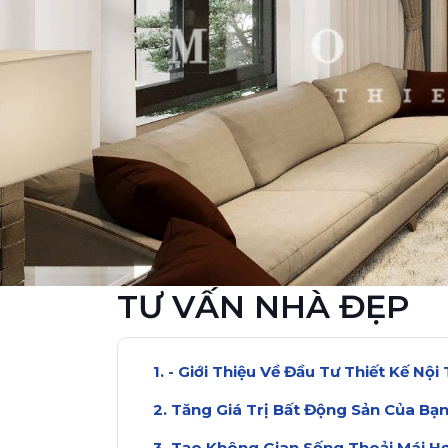
TƯ VẤN NHÀ ĐẸP
- Giới Thiệu Về Đầu Tư Thiết Kế Nội
Tăng Giá Trị Bất Động Sản Của Bạ
Tạo Không Gian Sống Thoải Mái H