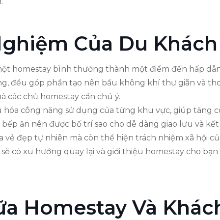
.
Nghiệm Của Du Khách
ến một homestay bình thường thành một điểm đến hấp d
áng, đều góp phần tạo nên bầu không khí thư giãn và thoả
 mà các chủ homestay cần chú ý.
 ưu hóa công năng sử dụng của từng khu vực, giúp tăng 
p ăn nên được bố trí sao cho dễ dàng giao lưu và kết nố
 ra vẻ đẹp tự nhiên mà còn thể hiện trách nhiệm xã hội 
ọ sẽ có xu hướng quay lại và giới thiệu homestay cho bạ
iữa Homestay Và Khác