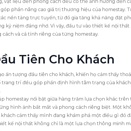
sáng, vật liệu đến phong cách đều có thể ảnh hưởng đến
n góp phần nâng cao giá trị thương hiệu của homestay. Tr
các nền tảng trực tuyến, từ đó gia tăng khả năng đặt ph
ng kỷ niệm đáng nhớ. Vì vậy, đầu tư vào thiết kế nội th
cách và cá tính riêng của từng homestay.
ầu Tiên Cho Khách
tạo ấn tượng đầu tiên cho khách, khiến họ cảm thấy tho
tố trang trí đều góp phần định hình tâm trạng của khách
.
iúp homestay nổi bật giữa hàng trăm lựa chọn khác trên 
hững hình ảnh bắt mắt và phong cách riêng biệt. Một k
 khách cảm thấy mình đang khám phá một điều gì đó đặ
hiết kế nội thất không chỉ là một lựa chọn thông minh m