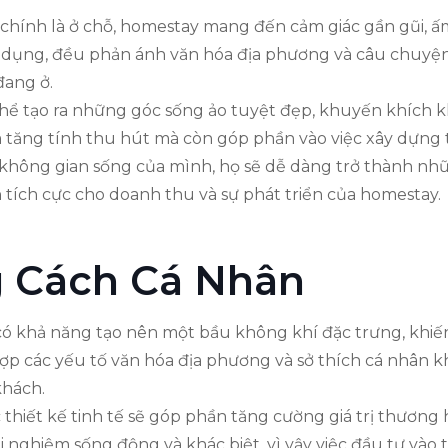
chính là ở chỗ, homestay mang đến cảm giác gần gũi, ấm
 sử dụng, đều phản ánh văn hóa địa phương và câu chuy
đang ở.
 thể tạo ra những góc sống ảo tuyệt đẹp, khuyến khích k
m tăng tính thu hút mà còn góp phần vào việc xây dựng
i không gian sống của mình, họ sẽ dễ dàng trở thành n
 tích cực cho doanh thu và sự phát triển của homestay.
 Cách Cá Nhân
ều có khả năng tạo nên một bầu không khí đặc trưng, kh
ết hợp các yếu tố văn hóa địa phương và sở thích cá nhân 
khách.
hiết kế tinh tế sẽ góp phần tăng cường giá trị thương
nghiệm sống động và khác biệt, vì vậy việc đầu tư vào th