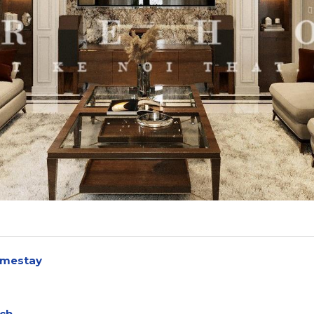
Homestay
ách