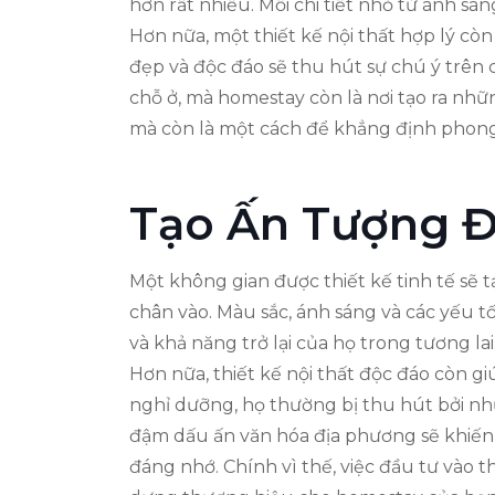
hơn rất nhiều. Mỗi chi tiết nhỏ từ ánh 
Hơn nữa, một thiết kế nội thất hợp lý cò
đẹp và độc đáo sẽ thu hút sự chú ý trên 
chỗ ở, mà homestay còn là nơi tạo ra nhữ
mà còn là một cách để khẳng định phong 
Tạo Ấn Tượng Đ
Một không gian được thiết kế tinh tế sẽ 
chân vào. Màu sắc, ánh sáng và các yếu 
và khả năng trở lại của họ trong tương lai
Hơn nữa, thiết kế nội thất độc đáo còn g
nghỉ dưỡng, họ thường bị thu hút bởi n
đậm dấu ấn văn hóa địa phương sẽ khiến
đáng nhớ. Chính vì thế, việc đầu tư vào t