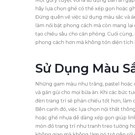
Một gợi ý tuyệt vời là sử dụng bàn ăn gập
hãy lựa chọn ghế có thể xếp gọn hoặc ghế
Đừng quên về việc sử dụng màu sắc và á
làm nổi bật phong cách mà còn mang lại 
tạo chiều sâu cho căn phòng. Cuối cùng, 
phong cách hơn mà không tốn diện tích 
Sử Dụng Màu S
Những gam màu như trắng, pastel hoặc cá
và gần gũi cho mọi bữa ăn. Khi các bức t
đèn trang trí sẽ phản chiếu tốt hơn, làm
Bên cạnh đó, việc lựa chọn nội thất thông
hoặc ghế nhựa dễ dàng xếp gọn giúp linh
món đồ trang trí như tranh treo tường h
không gian mà không làm nó trở nên rối 