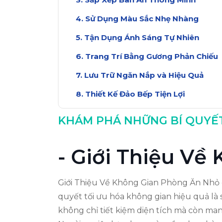
Sử Dụng Màu Sắc Nhẹ Nhàng
Tận Dụng Ánh Sáng Tự Nhiên
Trang Trí Bằng Gương Phản Chiếu
Lưu Trữ Ngăn Nắp và Hiệu Quả
Thiết Kế Đảo Bếp Tiện Lợi
Bổ Sung Cây Cảnh Tươi Mát
KHÁM PHÁ NHỮNG BÍ QUYẾ
Kết Luận: Tối Ưu Hóa Không Gian
- Giới Thiệu V
Giới Thiệu Về Không Gian Phòng Ăn Nhỏ c
quyết tối ưu hóa không gian hiệu quả là
không chỉ tiết kiệm diện tích mà còn mang