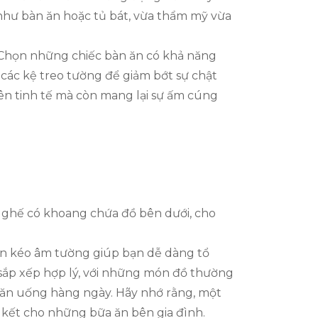
như bàn ăn hoặc tủ bát, vừa thẩm mỹ vừa
n. Chọn những chiếc bàn ăn có khả năng
 các kệ treo tường để giảm bớt sự chật
nên tinh tế mà còn mang lại sự ấm cúng
c ghế có khoang chứa đồ bên dưới, cho
găn kéo âm tường giúp bạn dễ dàng tổ
 sắp xếp hợp lý, với những món đồ thường
ệm ăn uống hàng ngày. Hãy nhớ rằng, một
kết cho những bữa ăn bên gia đình.