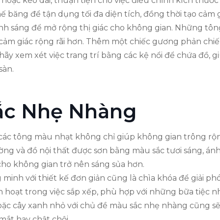
 hoặc kéo dài, thuận tiện cho việc điều chỉnh kích thướ
 băng để tận dụng tối đa diện tích, đồng thời tạo cảm g
nh sáng để mở rộng thị giác cho không gian. Những tôn
cảm giác rộng rãi hơn. Thêm một chiếc gương phản chiế
hãy xem xét việc trang trí bằng các kệ nổi để chứa đồ, 
sàn.
ắc Nhẹ Nhàng
c tông màu nhạt không chỉ giúp không gian trông rộng 
ường và đồ nội thất được sơn bằng màu sắc tươi sáng, á
 cho không gian trở nên sáng sủa hơn.
 minh với thiết kế đơn giản cũng là chìa khóa để giải ph
 hoạt trong việc sắp xếp, phù hợp với những bữa tiệc n
oặc cây xanh nhỏ với chủ đề màu sắc nhẹ nhàng cũng sẽ 
mắt hay chật chội.