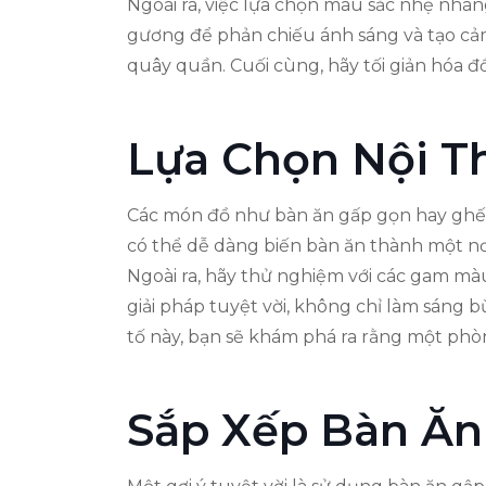
Ngoài ra, việc lựa chọn màu sắc nhẹ nhà
gương để phản chiếu ánh sáng và tạo cảm
quây quần. Cuối cùng, hãy tối giản hóa đ
Lựa Chọn Nội T
Các món đồ như bàn ăn gấp gọn hay ghế c
có thể dễ dàng biến bàn ăn thành một nơi
Ngoài ra, hãy thử nghiệm với các gam mà
giải pháp tuyệt vời, không chỉ làm sán
tố này, bạn sẽ khám phá ra rằng một phò
Sắp Xếp Bàn Ăn