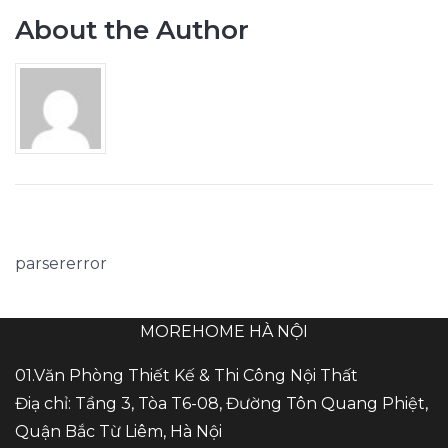
About the Author
parsererror
MOREHOME HÀ NỘI
01.Văn Phòng Thiết Kế & Thi Công Nội Thất
Điạ chỉ: Tầng 3, Tòa T6-08, Đường Tôn Quang Phiệt,
Quận Bắc Từ Liêm, Hà Nội