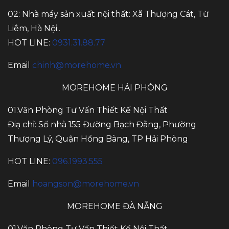
02: Nhà máy sản xuất nội thất: Xã Thượng Cát, Từ
Liêm, Hà Nội..
HOT LINE:
0931.31.88.77
Email
chinh@morehome.vn
MOREHOME HẢI PHÒNG
01.Văn Phòng Tư Vấn Thiết Kế Nội Thất
Điạ chỉ: Số nhà 155 Đường Bạch Đằng, Phường
Thượng Lý, Quận Hồng Bàng, TP Hải Phòng
HOT LINE:
096.1993.555
Email
hoangson@morehome.vn
MOREHOME ĐÀ NẴNG
01.Văn Phòng Tư Vấn Thiết Kế Nội Thất