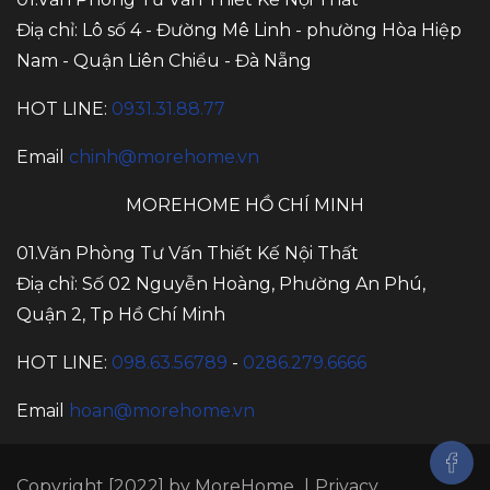
Điạ chỉ: Lô số 4 - Đường Mê Linh - phường Hòa Hiệp
Nam - Quận Liên Chiểu - Đà Nẵng
HOT LINE:
0931.31.88.77
Email
chinh@morehome.vn
MOREHOME HỒ CHÍ MINH
01.Văn Phòng Tư Vấn Thiết Kế Nội Thất
Điạ chỉ: Số 02 Nguyễn Hoàng, Phường An Phú,
Quận 2, Tp Hồ Chí Minh
HOT LINE:
098.63.56789
-
0286.279.6666
Email
hoan@morehome.vn
Copyright [2022] by MoreHome
|
Privacy