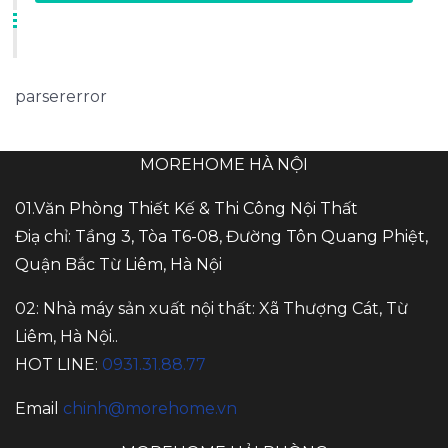
parsererror
MOREHOME HÀ NỘI
01.Văn Phòng Thiết Kế & Thi Công Nội Thất
Điạ chỉ: Tầng 3, Tòa T6-08, Đường Tôn Quang Phiệt,
Quận Bắc Từ Liêm, Hà Nội
02: Nhà máy sản xuất nội thất: Xã Thượng Cát, Từ
Liêm, Hà Nội..
HOT LINE:
0931.31.88.77
Email
chinh@morehome.vn