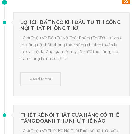
LỢI ÍCH BẤT NGỜ KHI ĐẦU TƯ THI CÔNG
NỘI THẤT PHÒNG THỜ
- Giới Thiệu Về Đầu Tư Nội Thất Phòng ThờĐầu tư vào
thi công nội thất phòng thờ không chỉ đơn thuần là
tạo ra một không gian tôn nghiêm để thờ cúng, mà
còn mang lại nhiều lợi ích
Read More
THIẾT KẾ NỘI THẤT CỬA HÀNG CÓ THỂ
TĂNG DOANH THU NHƯ THẾ NÀO
- Giới Thiệu Về Thiết Kế Nội ThấtThiết kế nội thất cửa