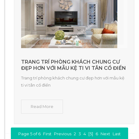
TRANG TRÍ PHÒNG KHÁCH CHUNG CƯ
ĐẸP HƠN VỚI MẪU KỆ TI VI TÂN CỔ ĐIỂN
Trang trí phòng khách chung cư đẹp hơn với mẫu kệ
ti vi tân cổ điển
Read More
Page 5 of 6
First
Previous
2
3
4
[5]
6
Next
Last