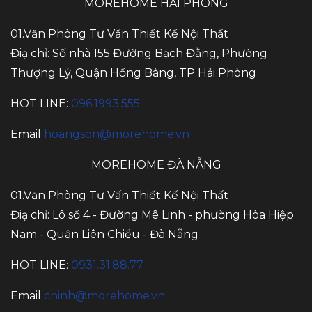
MOREHOME HẢI PHÒNG
01.Văn Phòng Tư Vấn Thiết Kế Nội Thất
Điạ chỉ: Số nhà 155 Đường Bạch Đằng, Phường
Thượng Lý, Quận Hồng Bàng, TP Hải Phòng
HOT LINE:
096.1993.555
Email
hoangson@morehome.vn
MOREHOME ĐÀ NẴNG
01.Văn Phòng Tư Vấn Thiết Kế Nội Thất
Điạ chỉ: Lô số 4 - Đường Mê Linh - phường Hòa Hiệp
Nam - Quận Liên Chiểu - Đà Nẵng
HOT LINE:
0931.31.88.77
Email
chinh@morehome.vn