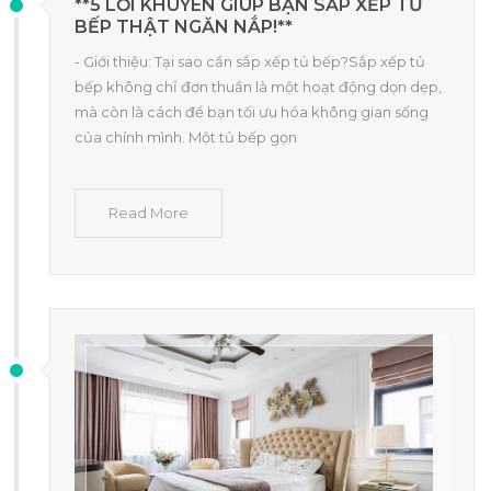
**5 LỜI KHUYÊN GIÚP BẠN SẮP XẾP TỦ
BẾP THẬT NGĂN NẮP!**
- Giới thiệu: Tại sao cần sắp xếp tủ bếp?Sắp xếp tủ
bếp không chỉ đơn thuần là một hoạt động dọn dẹp,
mà còn là cách để bạn tối ưu hóa không gian sống
của chính mình. Một tủ bếp gọn
Read More