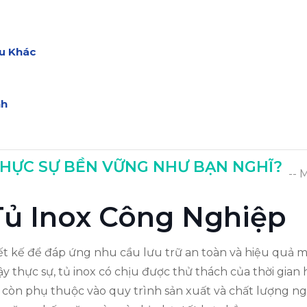
ệu Khác
nh
THỰC SỰ BỀN VỮNG NHƯ BẠN NGHĨ?
-- 
 Tủ Inox Công Nghiệp
t kế để đáp ứng nhu cầu lưu trữ an toàn và hiệu quả mà
ậy thực sự, tủ inox có chịu được thử thách của thời gia
ủ còn phụ thuộc vào quy trình sản xuất và chất lượng ng