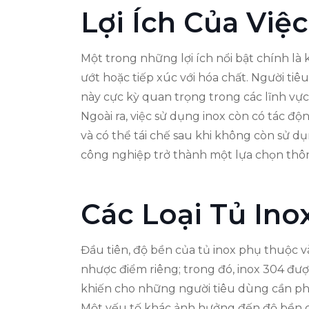
Lợi Ích Của Việ
Một trong những lợi ích nổi bật chính l
ướt hoặc tiếp xúc với hóa chất. Người t
này cực kỳ quan trọng trong các lĩnh v
Ngoài ra, việc sử dụng inox còn có tác đ
và có thể tái chế sau khi không còn sử dụ
công nghiệp trở thành một lựa chọn thông
Các Loại Tủ In
Đầu tiên, độ bền của tủ inox phụ thuộc v
nhược điểm riêng; trong đó, inox 304 đư
khiến cho những người tiêu dùng cần ph
Một yếu tố khác ảnh hưởng đến độ bền củ