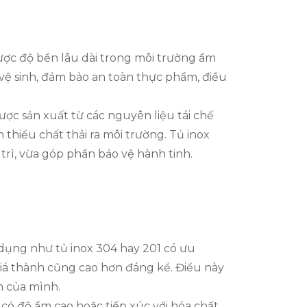
được độ bền lâu dài trong môi trường ẩm
vệ sinh, đảm bảo an toàn thực phẩm, điều
ược sản xuất từ các nguyên liệu tái chế
 thiểu chất thải ra môi trường. Tủ inox
trì, vừa góp phần bảo vệ hành tinh.
 dụng như tủ inox 304 hay 201 có ưu
giá thành cũng cao hơn đáng kể. Điều này
h của mình.
có độ ẩm cao hoặc tiếp xúc với hóa chất