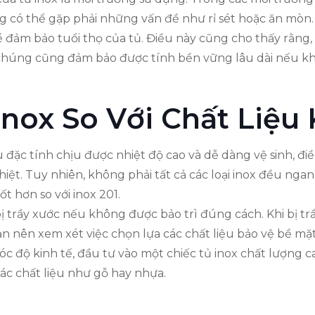
 có thể gặp phải những vấn đề như rỉ sét hoặc ăn mòn. Ch
 đảm bảo tuổi thọ của tủ. Điều này cũng cho thấy rằng,
o chúng cũng đảm bảo được tính bền vững lâu dài nếu 
nox So Với Chất Liệu
ữu đặc tính chịu được nhiệt độ cao và dễ dàng vệ sinh, đ
iệt. Tuy nhiên, không phải tất cả các loại inox đều ng
 hơn so với inox 201.
ị trầy xước nếu không được bảo trì đúng cách. Khi bị trầ
ạn nên xem xét việc chọn lựa các chất liệu bảo vệ bề m
c độ kinh tế, đầu tư vào một chiếc tủ inox chất lượng cao
 các chất liệu như gỗ hay nhựa.