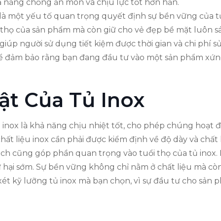
ả năng chống ăn mòn và chịu lực tốt hơn hẳn.
 là một yếu tố quan trọng quyết định sự bền vững của tủ
thọ của sản phẩm mà còn giữ cho vẻ đẹp bề mặt luôn sán
 giúp người sử dụng tiết kiệm được thời gian và chi phí 
 đảm bảo rằng bạn đang đầu tư vào một sản phẩm xứng đ
ật Của Tủ Inox
 inox là khả năng chịu nhiệt tốt, cho phép chúng hoạt
chất liệu inox cần phải được kiểm định về độ dày và chất
cách cũng góp phần quan trọng vào tuổi thọ của tủ inox
hư hại sớm. Sự bền vững không chỉ nằm ở chất liệu mà c
t kỹ lưỡng tủ inox mà bạn chọn, vì sự đầu tư cho sản phẩ