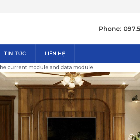
Phone: 097.
TIN TỨC
LIÊN HỆ
n the current module and data module