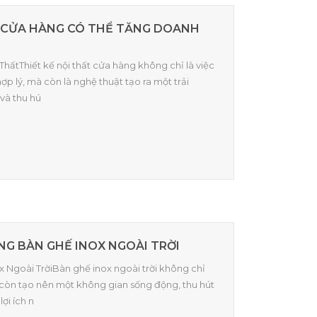
T CỬA HÀNG CÓ THỂ TĂNG DOANH
i ThấtThiết kế nội thất cửa hàng không chỉ là việc
p lý, mà còn là nghệ thuật tạo ra một trải
và thu hú
ỤNG BÀN GHẾ INOX NGOÀI TRỜI
ox Ngoài TrờiBàn ghế inox ngoài trời không chỉ
còn tạo nên một không gian sống động, thu hút
ợi ích n