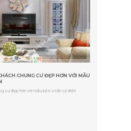
KHÁCH CHUNG CƯ ĐẸP HƠN VỚI MẪU
N
g cư đẹp hơn với mẫu kệ ti vi tân cổ điển