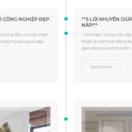
Ỗ CÔNG NGHIỆP ĐẸP
**5 LỜI KHUYÊN GI
NẮP!**
ọn hàng đầu cho việc thiết
- Giới thiệu: Tại sao cần 
hả năng mô phỏng vẻ đẹp
thuần là một hoạt động dọ
gian sống của chính mình.
Read More