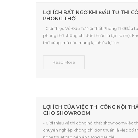
LỢI ÍCH BẤT NGỜ KHI ĐẦU TƯ THI C
PHÒNG THỜ
- Giới Thiệu Về Đầu Tư Nội Thất Phòng ThờĐầu tư
phòng thờ không chỉ đơn thuần là tạo ra một k
thờ cúng, mà còn mang lại nhiều lợi ích
Read More
LỢI ÍCH CỦA VIỆC THI CÔNG NỘI T
CHO SHOWROOM
- Giới thiệu về thi công nội thất showroomViệc 
chuyên nghiệp không chỉ đơn thuần là việc bố t
nghệ thuật tạo nên ấn tượng đầu tiê