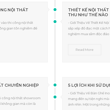
ÔNG NỘI THẤT
THIẾT KẾ NỘI THẤ
THU NHƯ THẾ NÀO
 vào thi công nội thất
- Giới Thiệu Về Thiết Kế Nộ
hông gian tôn nghiêm để
sắp xếp đồ đạc một cách hợ
nghiệm mua sắm độc đáo 
Read More
HẤT CHUYÊN NGHIỆP
5 LỢI ÍCH KHI SỬ D
- Giới Thiệu Về Bàn Ghế In
thi công nội thất showroom
mang đến sự tiện nghi mà 
rí không gian mà còn là
ánh nhìn. Một trong những l