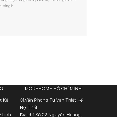
n sống h
NG
MOREHOME HỒ CHÍ MINH
t Kế
01.Văn Phòng Tư Vấn Thiết Kế
Nội Thất
ê Linh
Điạ chỉ: Số 02 Nguyễn Hoàng,