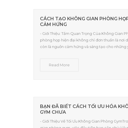
CÁCH TẠO KHÔNG GIAN PHÒNG HỌP 
CẢM HỨNG
- Giới Thiệu: Tầm Quan Trọng Của Không Gian 
phòng họp hiện đại không chỉ đơn thuần là nơi 
còn là nguồn cảm hứng và sáng tạo cho những 
Read More
BẠN ĐÃ BIẾT CÁCH TỐI ƯU HÓA KH
GYM CHƯA
- Giới Thiệu Về Tối Ưu Không Gian Phòng GymTro
gian phòng gym, việc đầu tiên bạn cần chú ý là