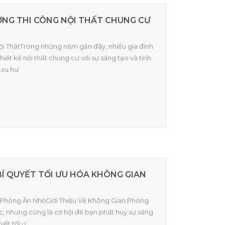
ỚNG THI CÔNG NỘI THẤT CHUNG CƯ
Nội ThấtTrong những năm gần đây, nhiều gia đình
ết kế nội thất chung cư với sự sáng tạo và tính
 xu hư
Í QUYẾT TỐI ƯU HÓA KHÔNG GIAN
n Phòng Ăn NhỏGiới Thiệu Về Không Gian Phòng
c, nhưng cũng là cơ hội để bạn phát huy sự sáng
yết tối ư