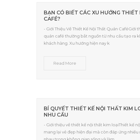
BẠN CÓ BIẾT CÁC XU HƯỚNG THIẾT
CAFÉ?
- Giới Thiệu Về Thiết Kế Nội Thất Quán CaféGiới th
quán café thường bắt nguồn từ nhu cầu tạo ra k
khách hàng. Xu hướng hiện nay k
Read More
BÍ QUYẾT THIẾT KẾ NỘI THẤT KIM L
NHU CẦU
- Giới thiệu về thiết kế nội thất kim loạiThiết kế n
mang lại vẻ đẹp hiện đại mà còn đáp ứng nhiều
nhau trong không gian sống và làm