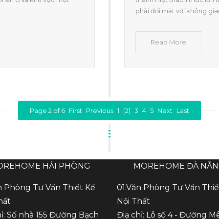
phải đối mặt với không gia
Read More
Page 2 of 6
First
Previous
1
[2]
3
4
5
Next
Last
OREHOME HẢI PHÒNG
MOREHOME ĐÀ NẴ
n Phòng Tư Vấn Thiết Kế
01.Văn Phòng Tư Vấn Thiế
hất
Nội Thất
hỉ: Số nhà 155 Đường Bạch
Điạ chỉ: Lô số 4 - Đường M