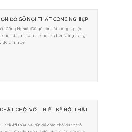
HỌN ĐỒ GỖ NỘI THẤT CÔNG NGHIỆP
 Thất Công NghiệpĐồ gỗ nội thất công nghiệp
 hiện đại mà còn thể hiện sự bền vững trong
lý do chính để
 CHẬT CHỘI VỚI THIẾT KẾ NỘI THẤT
 ChộiGiới thiệu về vấn đề chật chội đang trở
rong cuộc sống đô thị hiện đại. Nhiều gia đình