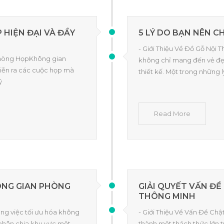
HIỆN ĐẠI VÀ ĐẦY
5 LÝ DO BẠN NÊN C
- Giới Thiệu Về Đồ Gỗ Nội
Phòng HọpKhông gian
không chỉ mang đến vẻ đẹp
diễn ra các cuộc họp mà
thiết kế. Một trong những 
ý
Read More
ÔNG GIAN PHÒNG
GIẢI QUYẾT VẤN ĐỀ
THÔNG MINH
ng việc tối ưu hóa không
- Giới Thiệu Về Vấn Đề Chật
 phân chia khu vực một
thành một thách thức lớn t