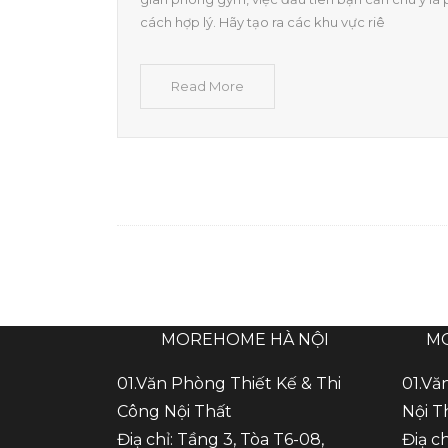
cách hợp lý. Hãy tạo ra các khu vực riê
Read More
MOREHOME HÀ NỘI
M
01.Văn Phòng Thiết Kế & Thi
01.Vă
Công Nội Thất
Nội T
Điạ chỉ: Tầng 3, Tòa T6-08,
Điạ c