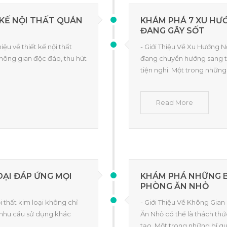
 KẾ NỘI THẤT QUÁN
KHÁM PHÁ 7 XU HƯ
ĐANG GÂY SỐT
iệu về thiết kế nội thất
- Giới Thiệu Về Xu Hướng 
hông gian độc đáo, thu hút
đang chuyển hướng sang thi
tiện nghi. Một trong những
Read More
OẠI ĐÁP ỨNG MỌI
KHÁM PHÁ NHỮNG B
PHÒNG ĂN NHỎ
ội thất kim loại không chỉ
- Giới Thiệu Về Không Gia
 nhu cầu sử dụng khác
Ăn Nhỏ có thể là thách thứ
tạo. Một trong những bí qu