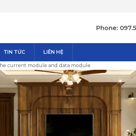
Phone: 097.
TIN TỨC
LIÊN HỆ
n the current module and data module